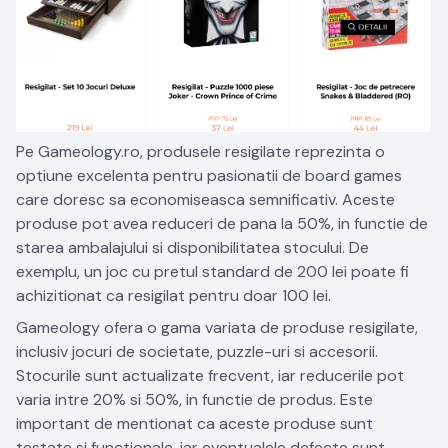
Pe Gameology.ro, produsele resigilate reprezinta o
optiune excelenta pentru pasionatii de board games
care doresc sa economiseasca semnificativ. Aceste
produse pot avea reduceri de pana la 50%, in functie de
starea ambalajului si disponibilitatea stocului. De
exemplu, un joc cu pretul standard de 200 lei poate fi
achizitionat ca resigilat pentru doar 100 lei.
Gameology ofera o gama variata de produse resigilate,
inclusiv jocuri de societate, puzzle-uri si accesorii.
Stocurile sunt actualizate frecvent, iar reducerile pot
varia intre 20% si 50%, in functie de produs. Este
important de mentionat ca aceste produse sunt
testate si functionale, iar eventualele defecte sunt