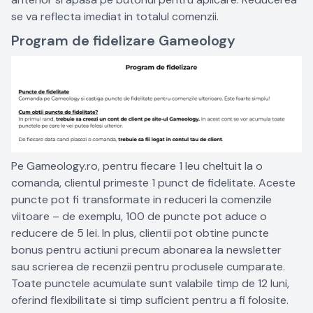
se va reflecta imediat in totalul comenzii.​
Program de fidelizare Gameology
Pe Gameology.ro, pentru fiecare 1 leu cheltuit la o
comanda, clientul primeste 1 punct de fidelitate. Aceste
puncte pot fi transformate in reduceri la comenzile
viitoare – de exemplu, 100 de puncte pot aduce o
reducere de 5 lei. In plus, clientii pot obtine puncte
bonus pentru actiuni precum abonarea la newsletter
sau scrierea de recenzii pentru produsele cumparate.
Toate punctele acumulate sunt valabile timp de 12 luni,
oferind flexibilitate si timp suficient pentru a fi folosite.