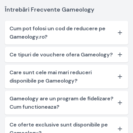
Întrebări Frecvente Gameology
Cum pot folosi un cod de reducere pe
Gameology.ro?
Ce tipuri de vouchere ofera Gameology?
Care sunt cele mai mari reduceri
disponibile pe Gameology?
Gameology are un program de fidelizare?
Cum functioneaza?
Ce oferte exclusive sunt disponibile pe