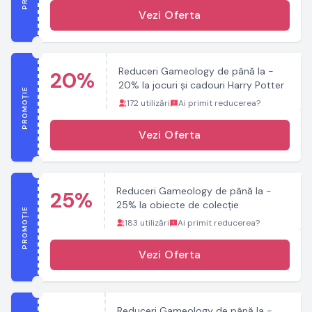
Vezi Oferta
Reduceri Gameology de până la -
20%
20% la jocuri și cadouri Harry Potter
PROMOȚIE
172 utilizări
Ai primit reducerea?
Vezi Oferta
Reduceri Gameology de până la -
25%
25% la obiecte de colecție
PROMOȚIE
183 utilizări
Ai primit reducerea?
Vezi Oferta
Reduceri Gameology de până la -