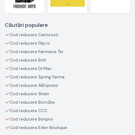
Căutări populare
Cod reducere Carturesti
Cod reducere Flip.ro
Cod reducere Farmacia Tei
Cod reducere Bolt
Cod reducere Dr.Max
Cod reducere Spring Farma
Cod reducere AliExpress
Cod reducere Shein
Cod reducere Born2be
Cod reducere CCC
Cod reducere Bonprix
Cod reducere Eden Boutique