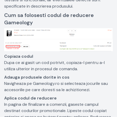
specificate in descrierea produsului.
Cum sa folosesti codul de reducere
Gameology
Copiaza codul
Dupa ce ai gasit un cod potrivit, copiaza-l pentru a-l
utiliza ulterior in procesul de comanda.​
Adauga produsele dorite in cos
Navigheaza pe Gameology.ro si selecteaza jocurile sau
accesoriile pe care doresti sa le achizitionezi.​
Aplica codul de reducere
In pagina de finalizare a comenzii, gaseste campul
destinat codurilor promotionale. Lipeste codul copiat
anterior si apasa pe butonul pentru aplicare. Reducerea