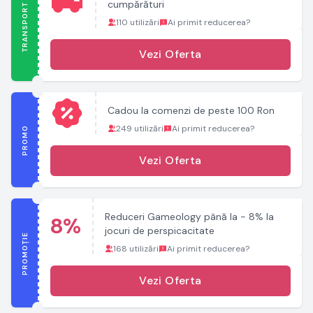
cumpărături
TRANSPORT
110 utilizări
Ai primit reducerea?
Vezi Oferta
Cadou la comenzi de peste 100 Ron
249 utilizări
Ai primit reducerea?
PROMO
Vezi Oferta
Reduceri Gameology până la - 8% la
8%
jocuri de perspicacitate
PROMOȚIE
168 utilizări
Ai primit reducerea?
Vezi Oferta