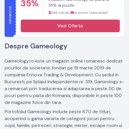
35%
35% la puzzle
PROMOȚIE
146 utilizări
Ai primit reducerea?
Vezi Oferta
Despre Gameology
Gameology.ro este un magazin online romanesc dedicat
jocurilor de societate, fondat pe 19 martie 2019 de
compania Ennova Trading & Development. Cu sediul in
Bucuresti, pe Splaiul Independentei nr. 319, Gameology s-
a remarcat prin traducerea si adaptarea a peste 50 de
jocuri pentru piata din Romania, disponibile in peste 100
de magazine fizice din tara.​
Portofoliul Gameology include peste 670 de titluri,
acoperind o gama variata de categorii: jocuri pentru
copii, familie, petreceri, strategie, mister, escape room si