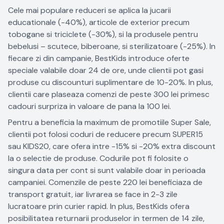
Cele mai populare reduceri se aplica la jucarii
educationale (-40%), articole de exterior precum
tobogane si triciclete (-30%), si la produsele pentru
bebelusi – scutece, biberoane, si sterilizatoare (-25%). In
fiecare zi din campanie, BestKids introduce oferte
speciale valabile doar 24 de ore, unde clientii pot gasi
produse cu discounturi suplimentare de 10-20%. In plus,
clientii care plaseaza comenzi de peste 300 lei primesc
cadouri surpriza in valoare de pana la 100 lei.
Pentru a beneficia la maximum de promotiile Super Sale,
clientii pot folosi coduri de reducere precum SUPER15
sau KIDS20, care ofera intre -15% si -20% extra discount
la o selectie de produse. Codurile pot fi folosite o
singura data per cont si sunt valabile doar in perioada
campaniei. Comenzile de peste 220 lei beneficiaza de
transport gratuit, iar livrarea se face in 2-3 zile
lucratoare prin curier rapid. In plus, BestKids ofera
posibilitatea returnarii produselor in termen de 14 zile,