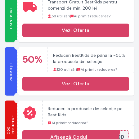
Transport Gratuit BestKids pentru
comenzi de min. 200 lei
TRANSPORT
53 utilizări
Ai primit reducerea?
Vezi Oferta
Reduceri BestKids de până la -50%
50%
la produsele din selecție
PROMOȚIE
120 utilizări
Ai primit reducerea?
Vezi Oferta
Reduceri la produsele din selecție pe
Best Kids
E
Ai primit reducerea?
C
O
D
R
E
D
U
C
E
R
Afișează Codul
...COD