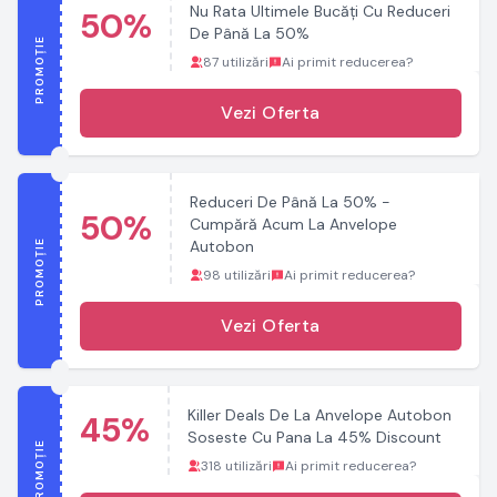
Nu Rata Ultimele Bucăți Cu Reduceri
50%
De Până La 50%
PROMOȚIE
87 utilizări
Ai primit reducerea?
Vezi Oferta
Reduceri De Până La 50% -
50%
Cumpără Acum La Anvelope
PROMOȚIE
Autobon
98 utilizări
Ai primit reducerea?
Vezi Oferta
Killer Deals De La Anvelope Autobon
45%
Soseste Cu Pana La 45% Discount
PROMOȚIE
318 utilizări
Ai primit reducerea?