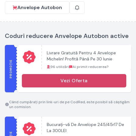
Anvelope Autobon
Coduri reducere Anvelope Autobon active
Livrare Gratuită Pentru 4 Anvelope
Michelin! Profită Până Pe 30 Iunie
PROMOȚIE
96 utilizări
Ai primit reducerea?
Vezi Oferta
Când cumpărați prin link-uri de pe CodRed, este posibil să câștigăm
un comision.
Bucurați-vă De Anvelope 245/45r17 De
La 300LEI