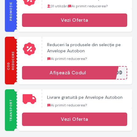
PROMOȚIE
31 utilizări
Ai primit reducerea?
Vezi Oferta
Reduceri la produsele din selecție pe
Anvelope Autobon
E
Ai primit reducerea?
C
O
D
R
E
D
U
C
E
R
Afișează Codul
...COD
Livrare gratuită pe Anvelope Autobon
TRANSPORT
Ai primit reducerea?
Vezi Oferta