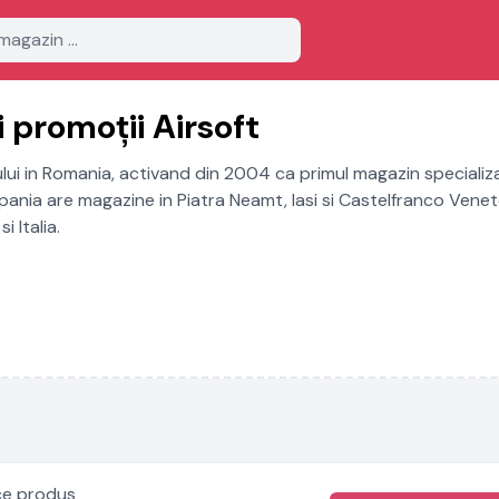
 promoții Airsoft
tului in Romania, activand din 2004 ca primul magazin specializa
ompania are magazine in Piatra Neamt, Iasi si Castelfranco Vene
i Italia.
ice produs