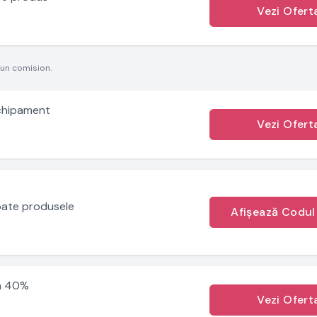
Vezi Ofert
 un comision.
echipament
Vezi Ofert
oate produsele
Afișează Codul
.
La 40%
Vezi Ofert