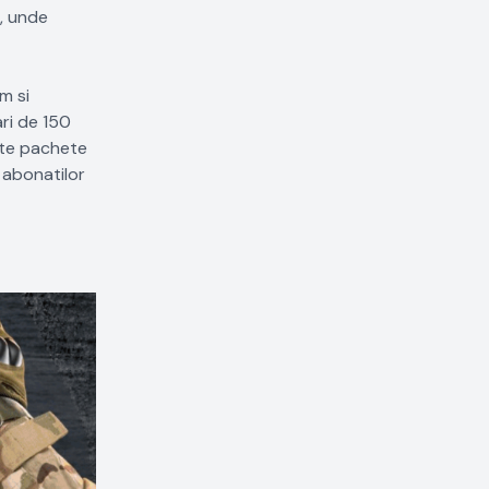
", unde
m si
ri de 150
ate pachete
 abonatilor