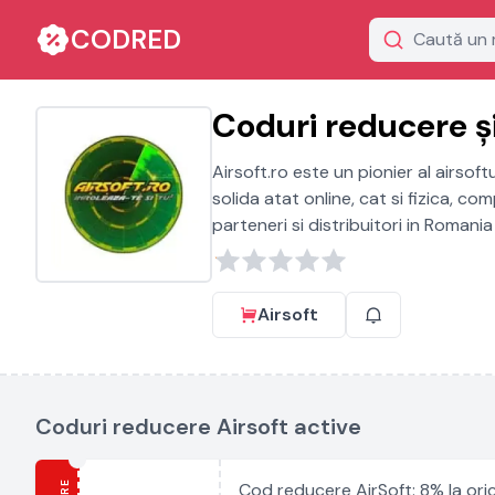
CODRED
Coduri reducere și
Airsoft.ro este un pionier al airsof
solida atat online, cat si fizica, c
parteneri si distribuitori in Romania s
Airsoft
Coduri reducere Airsoft active
Cod reducere AirSoft: 8% la or