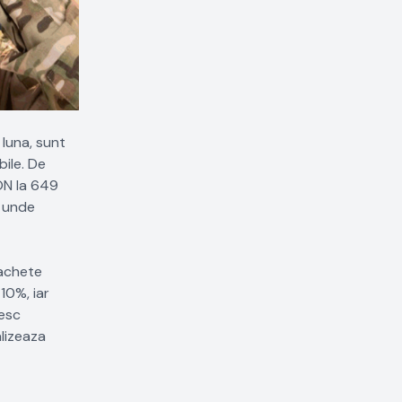
 luna, sunt
ile. De
RON la 649
, unde
pachete
10%, iar
mesc
alizeaza