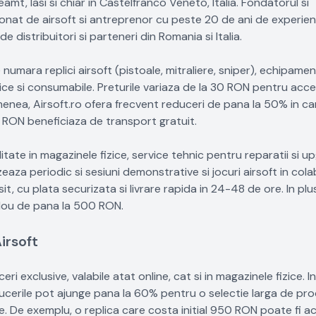
amt, Iasi si chiar in Castelfranco Veneto, Italia. Fondatorul si
ionat de airsoft si antreprenor cu peste 20 de ani de experien
distribuitori si parteneri din Romania si Italia.
umara replici airsoft (pistoale, mitraliere, sniper), echipamen
tice si consumabile. Preturile variaza de la 30 RON pentru acces
nea, Airsoft.ro ofera frecvent reduceri de pana la 50% in c
0 RON beneficiaza de transport gratuit.
itate in magazinele fizice, service tehnic pentru reparatii si u
izeaza periodic si sesiuni demonstrative si jocuri airsoft in col
t, cu plata securizata si livrare rapida in 24-48 de ore. In plu
cadou de pana la 500 RON.
irsoft
eri exclusive, valabile atat online, cat si in magazinele fizice. I
ducerile pot ajunge pana la 60% pentru o selectie larga de pr
le. De exemplu, o replica care costa initial 950 RON poate fi a