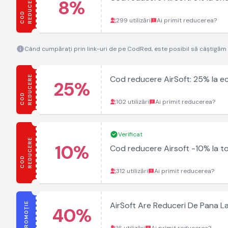
E
8%
C
O
D
R
E
D
U
C
E
R
299 utilizări
Ai primit reducerea?
Când cumpărați prin link-uri de pe CodRed, este posibil să câștigăm
E
Cod reducere AirSoft: 25% la 
25%
C
O
D
R
E
D
U
C
E
R
102 utilizări
Ai primit reducerea?
Verificat
E
10%
Cod reducere Airsoft -10% la t
C
O
D
R
E
D
U
C
E
R
312 utilizări
Ai primit reducerea?
PROMOȚIE
AirSoft Are Reduceri De Pana 
40%