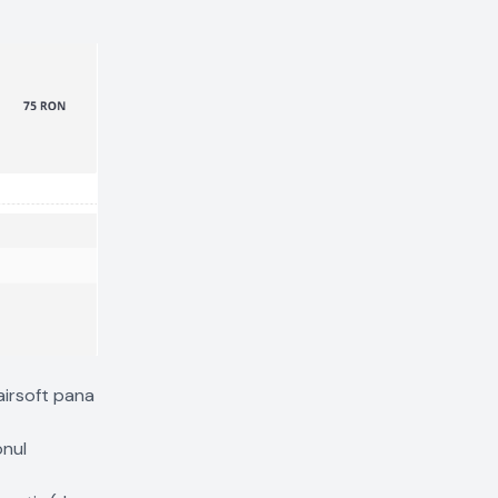
 airsoft pana
onul