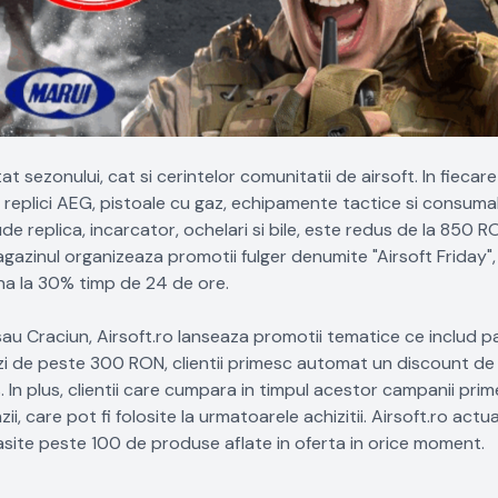
 sezonului, cat si cerintelor comunitatii de airsoft. In fiecare
replici AEG, pistoale cu gaz, echipamente tactice si consumab
e replica, incarcator, ochelari si bile, este redus de la 850 
 magazinul organizeaza promotii fulger denumite "Airsoft Friday"
pana la 30% timp de 24 de ore.
 sau Craciun, Airsoft.ro lanseaza promotii tematice ce includ 
i de peste 300 RON, clientii primesc automat un discount de 
n plus, clientii care cumpara in timpul acestor campanii pri
care pot fi folosite la urmatoarele achizitii. Airsoft.ro actu
asite peste 100 de produse aflate in oferta in orice moment.