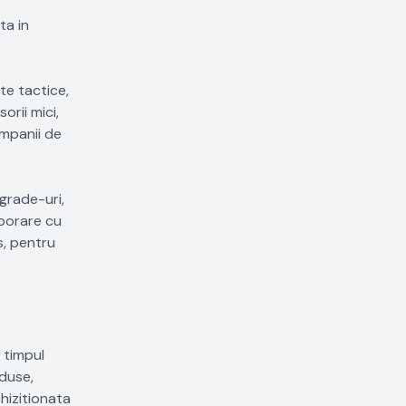
ta in
te tactice,
orii mici,
ampanii de
pgrade-uri,
aborare cu
s, pentru
n timpul
oduse,
chizitionata