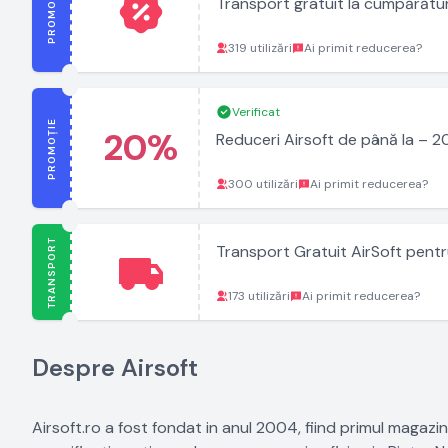
PROMOȚIE
Transport gratuit la cumpărături
319 utilizări
Ai primit reducerea?
Verificat
PROMOȚIE
20%
Reduceri Airsoft de până la – 20
300 utilizări
Ai primit reducerea?
TRANSPORT
Transport Gratuit AirSoft pentr
173 utilizări
Ai primit reducerea?
Despre Airsoft
Airsoft.ro a fost fondat in anul 2004, fiind primul magazi