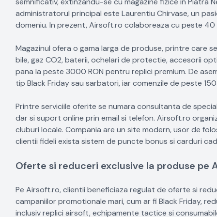
semnificativ, extinzandu-se cu magazine fizice in Piatra Ne
administratorul principal este Laurentiu Chirvase, un pas
domeniu. In prezent, Airsoft.ro colaboreaza cu peste 40 de 
Magazinul ofera o gama larga de produse, printre care se n
bile, gaz CO2, baterii, ochelari de protectie, accesorii op
pana la peste 3000 RON pentru replici premium. De aseme
tip Black Friday sau sarbatori, iar comenzile de peste 15
Printre serviciile oferite se numara consultanta de special
dar si suport online prin email si telefon. Airsoft.ro organ
cluburi locale. Compania are un site modern, usor de folosi
clientii fideli exista sistem de puncte bonus si carduri 
Oferte si reduceri exclusive la produse pe A
Pe Airsoft.ro, clientii beneficiaza regulat de oferte si reduc
campaniilor promotionale mari, cum ar fi Black Friday, re
inclusiv replici airsoft, echipamente tactice si consumabi