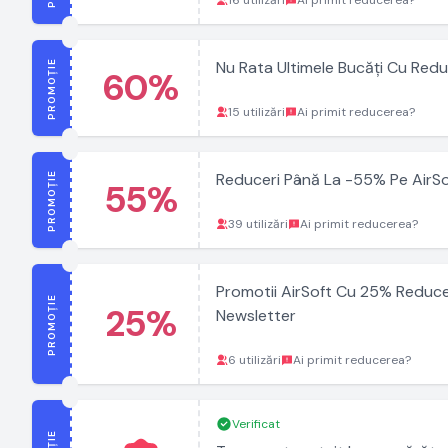
16 utilizări
Ai primit reducerea?
PROMOȚIE
Nu Rata Ultimele Bucăți Cu Red
60%
15 utilizări
Ai primit reducerea?
PROMOȚIE
Reduceri Până La -55% Pe AirSo
55%
39 utilizări
Ai primit reducerea?
Promotii AirSoft Cu 25% Redu
PROMOȚIE
25%
Newsletter
6 utilizări
Ai primit reducerea?
Verificat