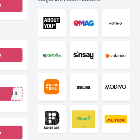
a
a
..P10
a