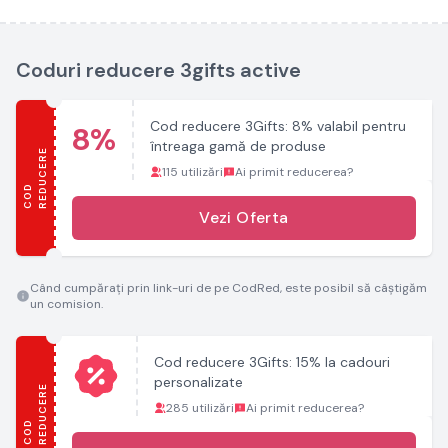
Coduri reducere 3gifts active
Cod reducere 3Gifts: 8% valabil pentru
8%
întreaga gamă de produse
E
115 utilizări
Ai primit reducerea?
C
O
D
R
E
D
U
C
E
R
Vezi Oferta
Când cumpărați prin link-uri de pe CodRed, este posibil să câștigăm
un comision.
Cod reducere 3Gifts: 15% la cadouri
personalizate
E
285 utilizări
Ai primit reducerea?
C
O
D
R
E
D
U
C
E
R