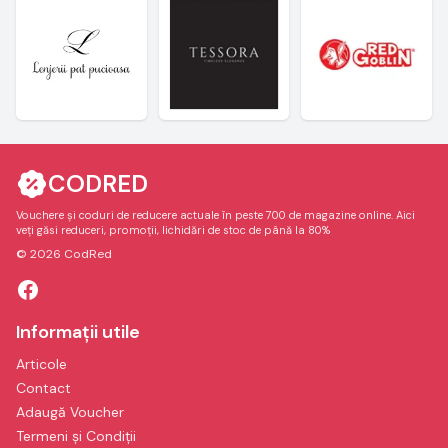
CODRED
Vouchere și coduri de reducere actuale în peste 700 de magazine online. Aici
veți găsi reduceri, promoții, lichidări de stoc de până la 80%
© 2026 CodRed
Informații utile
Articole
Contact
Adaugă Voucher
Termeni și Condiții