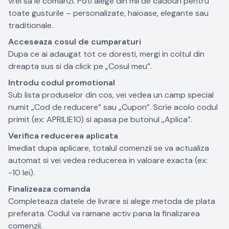
vrei sa le comanzi. Poti alege din mii de cadouri pentru
toate gusturile – personalizate, haioase, elegante sau
traditionale.
Acceseaza cosul de cumparaturi
Dupa ce ai adaugat tot ce doresti, mergi in coltul din
dreapta sus si da click pe „Cosul meu”.
Introdu codul promotional
Sub lista produselor din cos, vei vedea un camp special
numit „Cod de reducere” sau „Cupon”. Scrie acolo codul
primit (ex: APRILIE10) si apasa pe butonul „Aplica”.
Verifica reducerea aplicata
Imediat dupa aplicare, totalul comenzii se va actualiza
automat si vei vedea reducerea in valoare exacta (ex:
-10 lei).
Finalizeaza comanda
Completeaza datele de livrare si alege metoda de plata
preferata. Codul va ramane activ pana la finalizarea
comenzii.